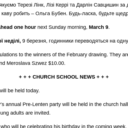
якуємо Терезі Лінк, Лізі Керрі та Дарлін Савцишин за
і каву робить – Ольга Бубен. Будь-ласка, будьте ще
ahead one hour
next Sunday morning,
March 9
.
ї неділi,
9 березня,
годинники переводяться на одн
lations to the winners of the February drawing. They are
and Meroslava Szwez $10.00.
+ + + CHURCH SCHOOL NEWS + + +
will be held today.
’s annual Pre-Lenten party will be held in the church hall
ung adults are invited.
 who will be celebrating his birthday in the coming week.