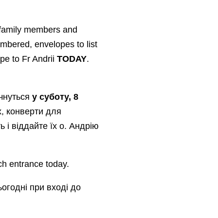
 family members and
mbered, envelopes to list
pe to Fr Andrii
TODAY
.
очнуться
у суботу, 8
х, конверти для
 і віддайте їх о. Андрію
ch entrance today.
ьогодні при вході до