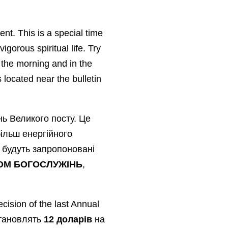
ent. This is a special time
igorous spiritual life. Try
 the morning and in the
s located near the bulletin
ь Великого посту. Це
ільш енергійного
 будуть запропоновані
ОМ БОГОСЛУЖІНЬ
,
cision of the last Annual
становлять
12 доларів
на