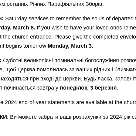
ям останніх Pічних Парафіяльних Зборів.
S:
Saturday services to remember the souls of departed
rday, March 8.
If you wish to have your loved ones reme
t the church entrance. Please give the completed envelo
ent begins tomorrow
Monday, March 3
.
:
Суботні великопісні поминальні богослужіння розп
е, щоб церква помолилась за ваших рідних і близьки
аходяться при вході до церкви. Будь ласка, заповніть
т починається завтра y
понеділoк, 3 березня
.
 2024 end-of-year statements are available at the chur
СКИ
: Ви можете забрати ваші розрахунки за 2024 рік с