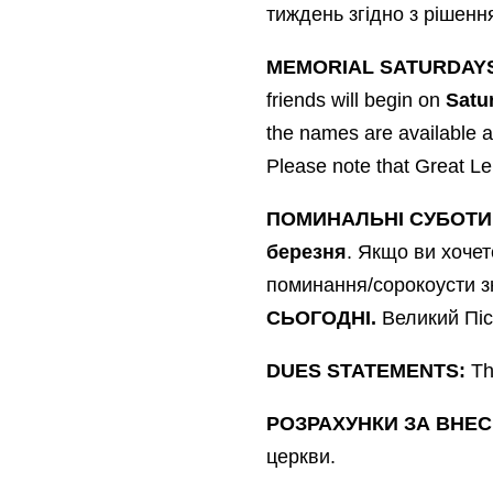
тиждень згідно з рішенн
MEMORIAL SATURDAY
friends will begin on
Satu
the names are available a
Please note that Great L
ПОМИНАЛЬНІ СУБОТИ
березня
. Якщо ви хочет
поминання/сорокоусти зн
СЬОГОДНІ.
Великий Піс
DUES STATEMENTS:
The
РОЗРАХУНКИ ЗА ВНЕ
церкви.