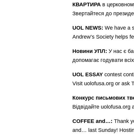
КВАРТИРА
в церковном
Звертайтеся до президе
UOL NEWS:
We have a so
Andrew’s Society helps fe
Новини УПЛ:
У нас є ба
допомагає годувати всіх
UOL ESSAY
contest con
Visit uolofusa.org or ask 
Конкурс письмових тв
Відвідайте uolofusa.org 
COFFEE and…:
Thank yo
and… last Sunday! Hostin