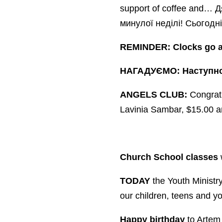
support of coffee and… Д
минулої неділі! Сьогодн
REMINDER:
Clocks go 
НАГАДУЄМО:
Наступно
ANGELS CLUB:
Congratu
Lavinia Sambar, $15.00 
Church School classes
TODAY
the Youth Ministry
our children, teens and yo
Happy birthday
to Artem