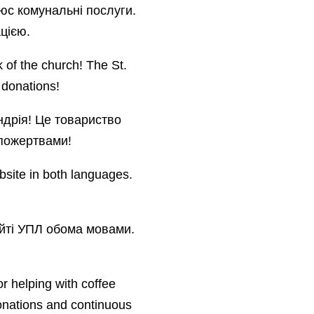
юс комунальні послуги.
цією.
 of the church! The St.
 donations!
ндрія! Це товариство
 пожертвами!
site in both languages.
айті УПЛ обома мовами.
 helping with coffee
onations and continuous