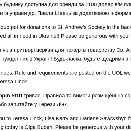
у будинку доступна для оренди за 1100 доларів/м пл
нта управи др. Павла Швець за додатковою інформа
up pot for donations to St. Andrew’s Society in the back
ed all in need in Ukraine!! Please be generous with your
няк в притворі церкви для пожертв товариству Св. А
 нужденних в Україні! Будь-ласка, будьте щедрими з
tinues. Rule and requirements are posted on the UOL web
Teresa Linck.
орів УПЛ
триває. Правила та вимоги розміщені на с
або запитайте у Терези Лінк.
u to Teresa Linck, Lisa Kerry and Darlene Sawcyshyn for
g today is Olga Buben. Please be generous with your d