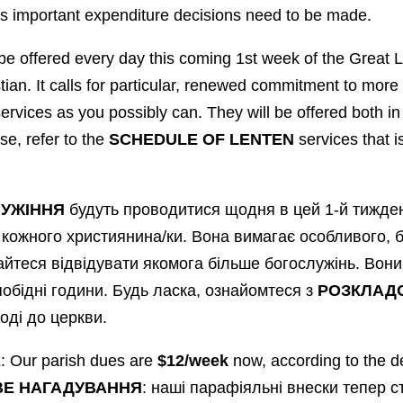
as important expenditure decisions need to be made.
 be offered every day this coming 1st week of the Great L
tian. It calls for particular, renewed commitment to more v
ervices as you possibly can. They will be offered both in
se, refer to the
SCHEDULE OF LENTEN
services that i
ЛУЖІННЯ
будуть проводитися щодня в цей 1-й тижден
кожного християнина/ки. Вона вимагає особливого, б
йтеся відвідувати якомога більше богослужінь. Вони
сляобідні години. Будь ласка, ознайомтеся з
РОЗКЛАД
оді до церкви.
R
: Our parish dues are
$12/week
now, according to the de
Е НАГАДУВАННЯ
: наші парафіяльні внески тепер 