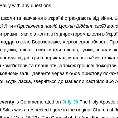
 Bailly with any questions
 школи та навчання в Україні страждають від війни. Ві
ї Ліги
«Присвячена нашій Церкві+Віддана своїй моло
ришин, яка є в контакті з директором школи в Украї
иладдя в
село Борозенське, Херсонської області. Пр
ручки, олівці, точилки для олівців, гумки, пенали, ко
предмети для гри (наприклад, маленькі м’ячі, скакал
ні комп’ютери та планшети, а також грошові пожертви
ерковному залі. Давайте через любов Христову покаж
ую! Будь-ласка, зверніться до Ізабелли Кастріло або 
eventy
is Commemorated on
July 30
.The Holy Apostle 
nt Silas was a respected figure in the original Church at 
hren” (Acts 15:22). The Council of the Apostles was co