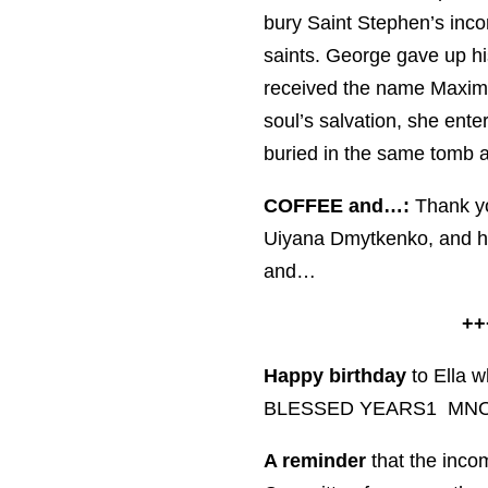
bury Saint Stephen’s inco
saints. George gave up hi
received the name Maximus
soul’s salvation, she ent
buried in the same tomb a
COFFEE and…:
Thank yo
Uiyana Dmytkenko, and ho
and…
++
Happy birthday
to Ella 
BLESSED YEARS1 MNO
A reminder
that the inco