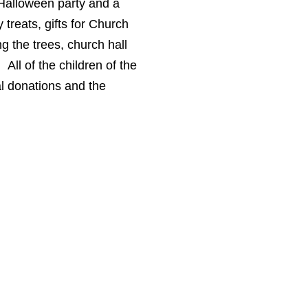
Halloween party and a
treats, gifts for Church
g the trees, church hall
All of the children of the
nal donations and the
Contact Us:
frandrii@yahoo.com