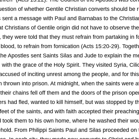
uestion of whether Gentile Christian converts should be 
sent a message with Paul and Barnabas to the Christians
at Christians of Gentile origin did not have to observe the
hey were told that they must refrain from partaking in fo
blood, to refrain from fornication (Acts 15:20-29). Toget
the Apostles sent Saints Silas and Jude to explain the me
 with the grace of the Holy Spirit. They visited Syria, Cil
e accused of inciting unrest among the people, and for thi
 thrown into prison. At midnight, when the saints were a
heir chains fell off them and the doors of the prison op
rs had fled, wanted to kill himself, but was stopped by 
 feet of the saints, and with faith accepted their preachin
nd took them to his own home, where he washed their wo
ehold. From Philippi Saints Paul and Silas proceeded on t