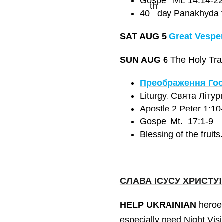
Gospel Mt. 14:14-2
th
40
day Panakhyda fo
SAT AUG 5
Great Vespe
SUN AUG 6
The Holy Tran
Преобр
аження Го
Liturgy. Святa Літур
Apostle 2 Peter 1:10
Gospel Mt. 17:1-9
Blessing of the frui
СЛАВА ІСУСУ ХРИСТУ!
HELP UKRAINIAN
heroe
especially need Night Vis