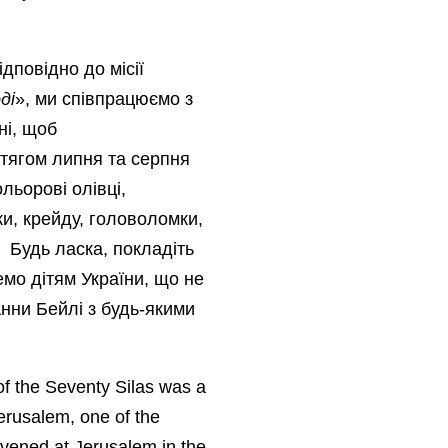
дповідно до місії
ді
», ми співпрацюємо з
ні, щоб
отягом липня та серпня
льорові олівці,
ки, крейду, головоломки,
. Будь ласка, покладіть
емо дітям України, що не
Анни Бейлі з будь-якими
of the Seventy Silas was a
Jerusalem, one of the
nvened at Jerusalem in the